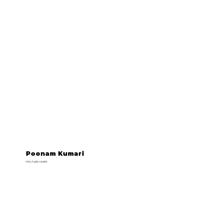
Poonam Kumari
MSc Public Health