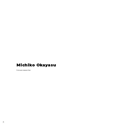
Michiko Okayasu
Fortune researcher