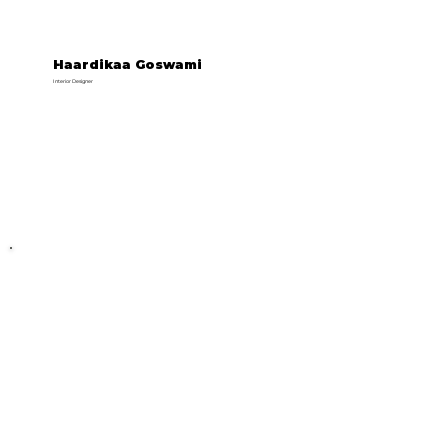
Haardikaa Goswami
Interior Designer