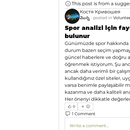
This post is from a sugg
Костя Кривошея
మొన్న
·
posted in
Volunte
Spor analizi için fay
bulunur
Günümüzde spor hakkında ço
durum bazen seçim yapmayı zor
güncel haberlere ve doğru an
öğrenmek istiyorum. Şu anda
ancak daha verimli bir çalış
kullandığınız özel siteler, u
varsa benimle paylaşabilir 
kazanma ve daha kaliteli ana
Her öneriyi dikkatle değerl
0
1 Comment
Write a comment...