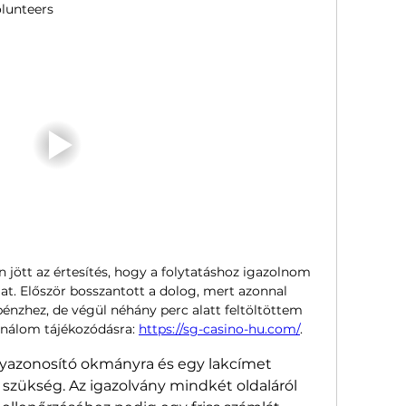
lunteers
 jött az értesítés, hogy a folytatáshoz igazolnom 
. Először bosszantott a dolog, mert azonnal 
énzhez, de végül néhány perc alatt feltöltöttem 
ználom tájékozódásra: 
https://sg-casino-hu.com/
.
azonosító okmányra és egy lakcímet 
zükség. Az igazolvány mindkét oldaláról 