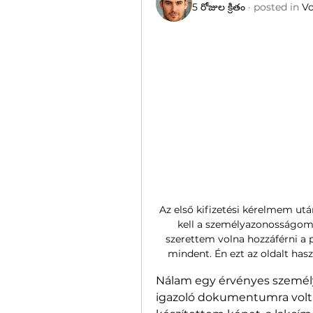
5 రోజుల క్రితం
·
posted in
Vo
Az első kifizetési kérelmem után
kell a személyazonosságomat
szerettem volna hozzáférni a p
mindent. Én ezt az oldalt has
Nálam egy érvényes személy
igazoló dokumentumra volt s