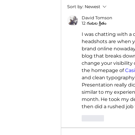
Sort by:
Newest
David Tomson
12 గంటల క్రితం
I was chatting with a
headshots are when you
brand online nowadays.
blog that breaks down 
change your visibility 
the homepage of 
Cas
and clean typography c
Presentation really di
similar to my experien
month. He took my dep
then did a rushed job
Like