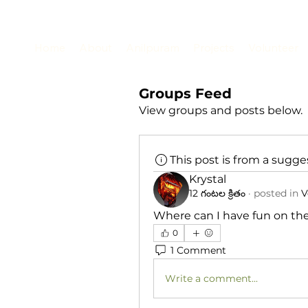
Home
About
Anilpuram
Projects
Volunteer
Groups Feed
View groups and posts below.
This post is from a sugg
Krystal
12 గంటల క్రితం
·
posted in
V
Where can I have fun on the
0
1 Comment
Write a comment...