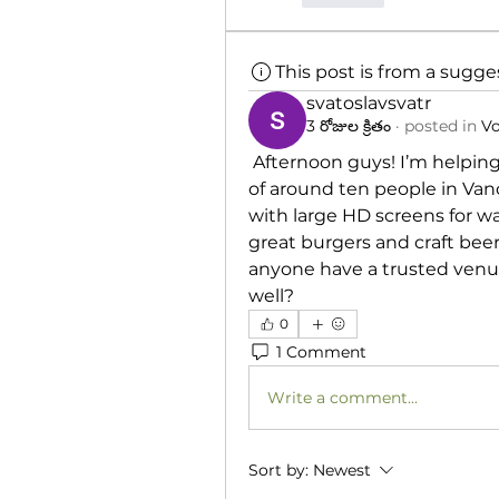
This post is from a sugg
svatoslavsvatr
3 రోజుల క్రితం
·
posted in
Vo
 Afternoon guys! I’m helping
of around ten people in Va
with large HD screens for wa
great burgers and craft beer
anyone have a trusted ven
well?
0
1 Comment
Write a comment...
Sort by:
Newest