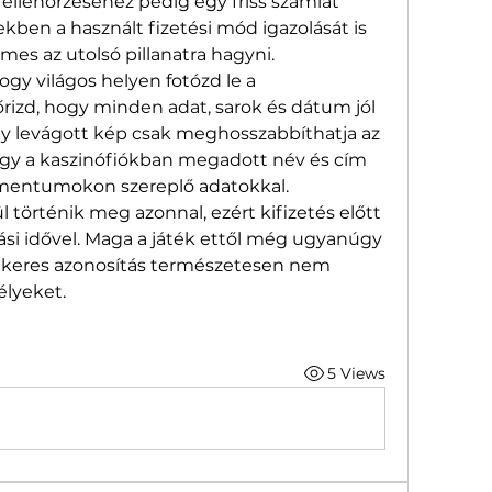
ellenőrzéséhez pedig egy friss számlát 
ekben a használt fizetési mód igazolását is 
mes az utolsó pillanatra hagyni.
y világos helyen fotózd le a 
izd, hogy minden adat, sarok és dátum jól 
y levágott kép csak meghosszabbíthatja az 
, hogy a kaszinófiókban megadott név és cím 
mentumokon szereplő adatokkal.
 történik meg azonnal, ezért kifizetés előtt 
si idővel. Maga a játék ettől még ugyanúgy 
 sikeres azonosítás természetesen nem 
élyeket.
5 Views