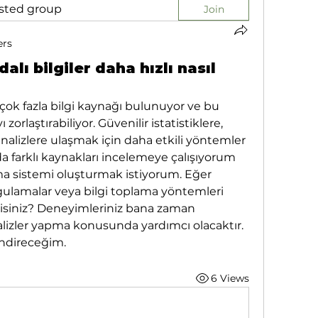
ested group
Join
ers
dalı bilgiler daha hızlı nasıl
k fazla bilgi kaynağı bulunuyor ve bu 
laştırabiliyor. Güvenilir istatistiklere, 
alizlere ulaşmak için daha etkili yöntemler 
 farklı kaynakları incelemeye çalışıyorum 
ma sistemi oluşturmak istiyorum. Eğer 
ygulamalar veya bilgi toplama yöntemleri 
misiniz? Deneyimleriniz bana zaman 
lizler yapma konusunda yardımcı olacaktır. 
endireceğim.
6 Views