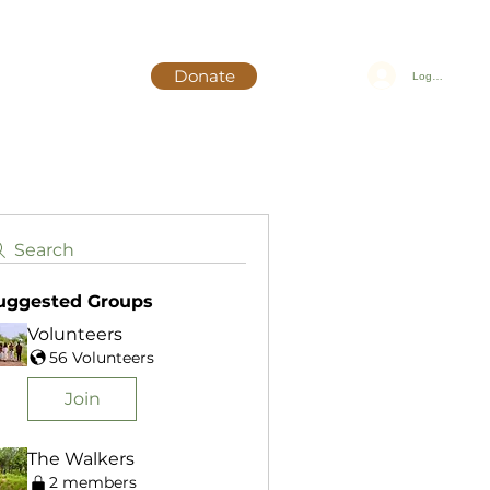
Donate
Log In
Search
uggested Groups
Volunteers
56 Volunteers
Join
The Walkers
2 members