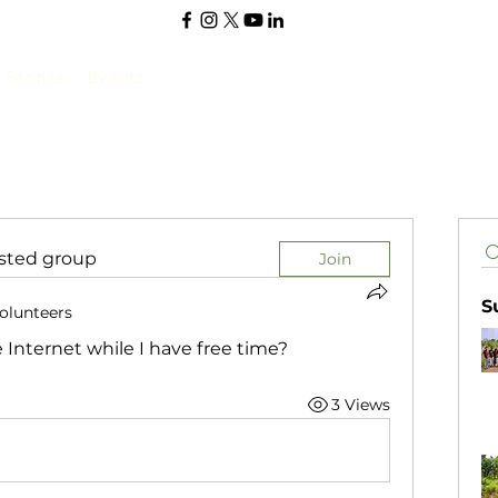
Stories
Events
ested group
Join
S
olunteers
 Internet while I have free time?
3 Views