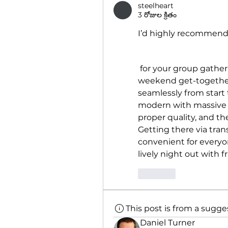
steelheart
3 రోజుల క్రితం
I’d highly recommend
 for your group gathe
weekend get-together 
seamlessly from start t
modern with massive s
proper quality, and th
Getting there via trans
convenient for everyone
lively night out with f
Like
This post is from a sugg
Daniel Turner