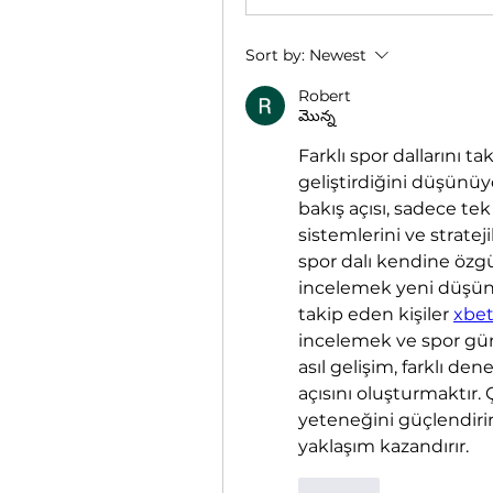
Sort by:
Newest
Robert
మొన్న
Farklı spor dallarını t
geliştirdiğini düşünüy
bakış açısı, sadece tek
sistemlerini ve strate
spor dalı kendine özgü 
incelemek yeni düşünm
takip eden kişiler 
xbe
incelemek ve spor gün
asıl gelişim, farklı den
açısını oluşturmaktır. 
yeteneğini güçlendirir
yaklaşım kazandırır.
Like