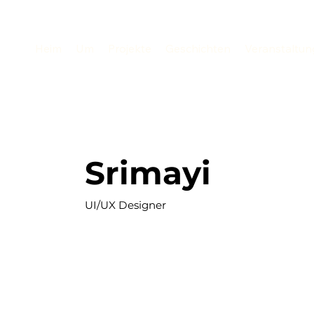
Heim
Um
Projekte
Geschichten
Veranstaltu
Srimayi
UI/UX Designer