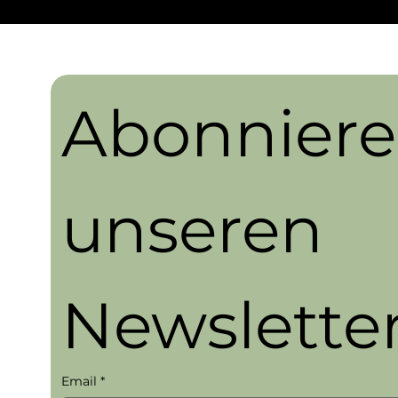
Abonnieren
unseren 
Newslette
Email
*