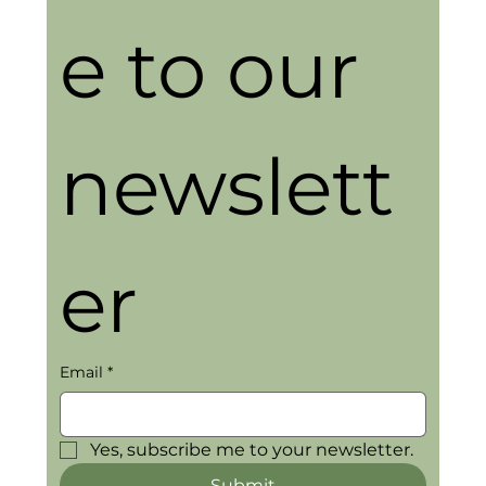
e to our 
newslett
er
Email
*
Yes, subscribe me to your newsletter.
Submit