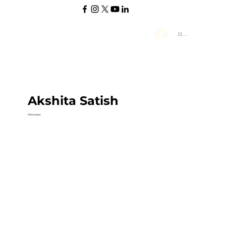
ログイン
Akshita Satish
Filmmaker