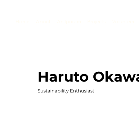
Home
About
Anilpuram
Projects
Volunteer
Haruto Okaw
Sustainability Enthusiast