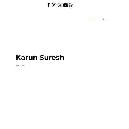
ログイン
Karun Suresh
Pastry Chef